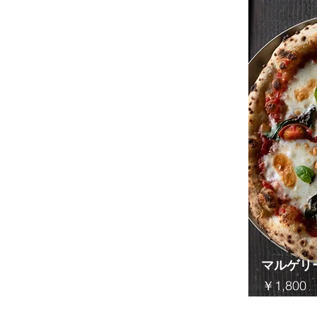
​マルゲリ
​￥1,800