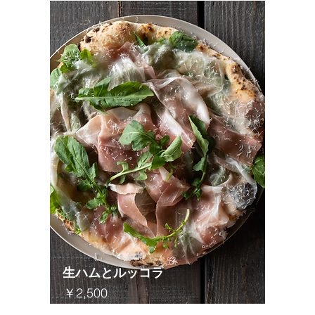
​生ハムとルッコラ
​￥2,500