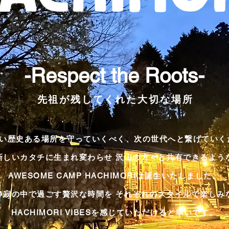
-Respect the Roots-
先祖が残してくれた大切な場所
い歴史ある場所を守っていくべく、次の世代へと繋げていく
新しいカタチに生まれ変わらせ 沢山の方々と共有できるよう
AWESOME CAMP HACHIMORIは誕生いたしました。
静寂の中で過ごす贅沢な時間を それぞれのスタイルで楽しみ
HACHIMORI VIBESを感じていただけると幸いです。