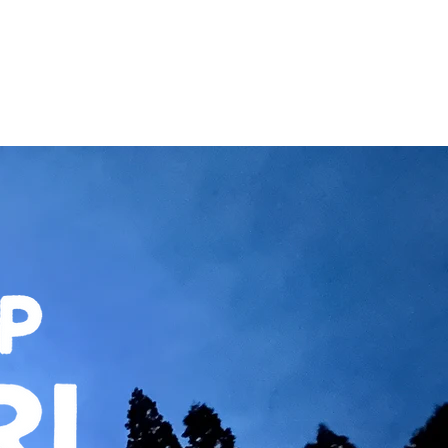
ZZA
More