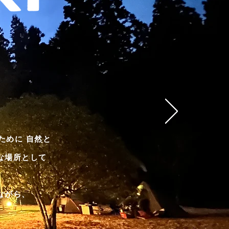
ために 自然と
な場所として
ながら、